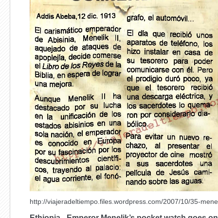
http://viajeradeltiempo.files.wordpress.com/2007/10/35-menelik
Ethiopia - Emperor Menelik’s pocket watch goes on