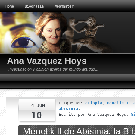
Home
Biografía
Webmaster
Ana Vazquez Hoys
"Investigación y opinión acerca del mundo antíguo...."
Etiquetas:
etiopia
,
menelik II 
14 JUN
abisinia
.
10
Escrito por Ana Vázquez Hoys.
S
Menelik II de Abisinia, la Bib