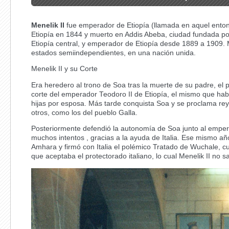
Menelik II
fue emperador de Etiopía (llamada en aquel entonc
Etiopía en 1844 y muerto en Addis Abeba, ciudad fundada po
Etiopía central, y emperador de Etiopía desde 1889 a 1909. Me
estados semiindependientes, en una nación unida.
Menelik II y su Corte
Era heredero al trono de Soa tras la muerte de su padre, el p
corte del emperador Teodoro II de Etiopía, el mismo que hab
hijas por esposa. Más tarde conquista Soa y se proclama rey
otros, como los del pueblo Galla.
Posteriormente defendió la autonomía de Soa junto al emper
muchos intentos , gracias a la ayuda de Italia. Ese mismo añ
Amhara y firmó con Italia el polémico Tratado de Wuchale, cuy
que aceptaba el protectorado italiano, lo cual Menelik II no s