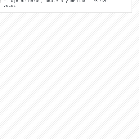
El Ojo de Horus, amuleto y medida
- 75.920
veces