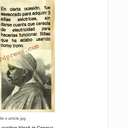
-ii-article.jpg
 auction block in Geneva