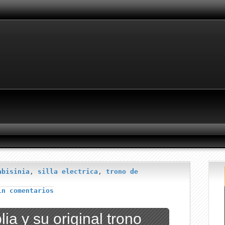
abisinia
,
silla electrica
,
trono de
in comentarios
lia y su original trono