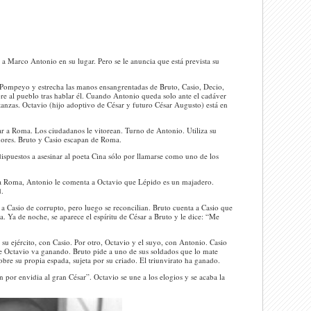
r a Marco Antonio en su lugar. Pero se le anuncia que está prevista su
Pompeyo y estrecha las manos ensangrentadas de Bruto, Casio, Decio,
re al pueblo tras hablar él. Cuando Antonio queda solo ante el cadáver
atanzas. Octavio (hijo adoptivo de César y futuro César Augusto) está en
ar a Roma. Los ciudadanos le vitorean. Turno de Antonio. Utiliza su
adores. Bruto y Casio escapan de Roma.
ispuestos a asesinar al poeta Cina sólo por llamarse como uno de los
a Roma, Antonio le comenta a Octavio que Lépido es un majadero.
d.
 a Casio de corrupto, pero luego se reconcilian. Bruto cuenta a Casio que
a. Ya de noche, se aparece el espíritu de César a Bruto y le dice: “Me
 su ejército, con Casio. Por otro, Octavio y el suyo, con Antonio. Casio
 de Octavio va ganando. Bruto pide a uno de sus soldados que lo mate
obre su propia espada, sujeta por su criado. El triunvirato ha ganado.
 por envidia al gran César”. Octavio se une a los elogios y se acaba la