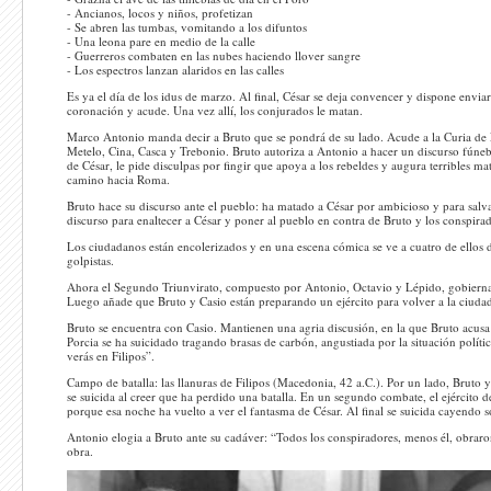
- Ancianos, locos y niños, profetizan
- Se abren las tumbas, vomitando a los difuntos
- Una leona pare en medio de la calle
- Guerreros combaten en las nubes haciendo llover sangre
- Los espectros lanzan alaridos en las calles
Es ya el día de los idus de marzo. Al final, César se deja convencer y dispone envia
coronación y acude. Una vez allí, los conjurados le matan.
Marco Antonio manda decir a Bruto que se pondrá de su lado. Acude a la Curia de 
Metelo, Cina, Casca y Trebonio. Bruto autoriza a Antonio a hacer un discurso fúneb
de César, le pide disculpas por fingir que apoya a los rebeldes y augura terribles m
camino hacia Roma.
Bruto hace su discurso ante el pueblo: ha matado a César por ambicioso y para salv
discurso para enaltecer a César y poner al pueblo en contra de Bruto y los conspir
Los ciudadanos están encolerizados y en una escena cómica se ve a cuatro de ellos d
golpistas.
Ahora el Segundo Triunvirato, compuesto por Antonio, Octavio y Lépido, gobiern
Luego añade que Bruto y Casio están preparando un ejército para volver a la ciuda
Bruto se encuentra con Casio. Mantienen una agria discusión, en la que Bruto acusa
Porcia se ha suicidado tragando brasas de carbón, angustiada por la situación polític
verás en Filipos”.
Campo de batalla: las llanuras de Filipos (Macedonia, 42 a.C.). Por un lado, Bruto y
se suicida al creer que ha perdido una batalla. En un segundo combate, el ejército
porque esa noche ha vuelto a ver el fantasma de César. Al final se suicida cayendo s
Antonio elogia a Bruto ante su cadáver: “Todos los conspiradores, menos él, obraron
obra.