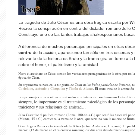
La tragedia de Julio César es una obra trágica escrita por
Wi
Recrea la conspiración en contra del dictador romano Julio C
Constituye uno de las tantos trabajos shakespearianos basad
A diferencia de muchos personajes principales en otras obra
centro
de la acción, apareciendo tan sólo en tres escenas y 
relevante de la historia es Bruto y la trama gira en torno a l
sobre el honor, el patriotismo y la amistad.
Narra el asesinato de César, siendo los verdaderos protagonistas de la obra por un
época de César.
Su argumento se basa en la biografía de César de las
Vidas paralelas
de Plutarco, hi
Coriolano
,
Antonio y Cleopatra
y
Timón de Atenas
. El texto trata de la ambició
Los personajes no son ni buenos ni malos absolutamente: son humanos.Es también 
siempre, lo importante es el tratamiento psicológico de los personajes
traiciones y sus relaciones de amistad…
Julio César fue el político romano (Roma, 100-44 a.C.) que sentó las bases del poder
(Munda, 45 a.C.) comienza la trama de la obra, que termina con la muerte de Bruto 
César llega a Roma victorioso desde la Bética (actual Andalucía, Hispania). El puebl
marzo” (15 de marzo en el calendario romano; los idus eran días de buenos augurio