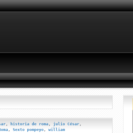
sar
,
historia de roma
,
julio César
,
Roma
,
Sexto pompeyo
,
william