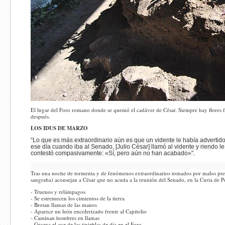
El lugar del Foro romano donde se quemó el cadáver de César. Siempre hay flores f
después.
LOS IDUS DE MARZO
“Lo que es más extraordinario aún es que un vidente le había advertid
ese día cuando iba al Senado, [Julio César] llamó al vidente y riendo le
contestó compasivamente: «Sí, pero aún no han acabado»”.
Tras una noche de tormenta y de fenómenos extraordinarios tomados por malos presa
sangraba) aconsejan a César que no acuda a la reunión del Senado, en la Curia de
- Truenos y relámpagos
- Se estremecen los cimientos de la tierra
- Brotan llamas de las manos
- Aparece un león encolerizado frente al Capitolio
- Caminan hombres en llamas
- Grazna el ave de las tinieblas de día en el Foro