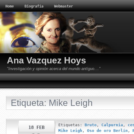
Home
Biografía
Webmaster
Ana Vazquez Hoys
"Investigación y opinión acerca del mundo antíguo...."
Etiqueta: Mike Leigh
Etiquetas:
Bruto
,
Calpurnia
,
ce
18 FEB
Mike Leigh
,
Oso de oro Berlín
,