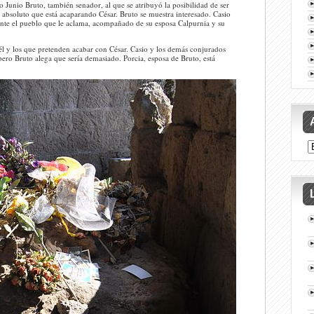
unio Bruto, también senador, al que se atribuyó la posibilidad de ser
r absoluto que está acaparando César. Bruto se muestra interesado. Casio
 ante el pueblo que le aclama, acompañado de su esposa Calpurnia y su
n él y los que pretenden acabar con César. Casio y los demás conjurados
ero Bruto alega que sería demasiado. Porcia, esposa de Bruto, está