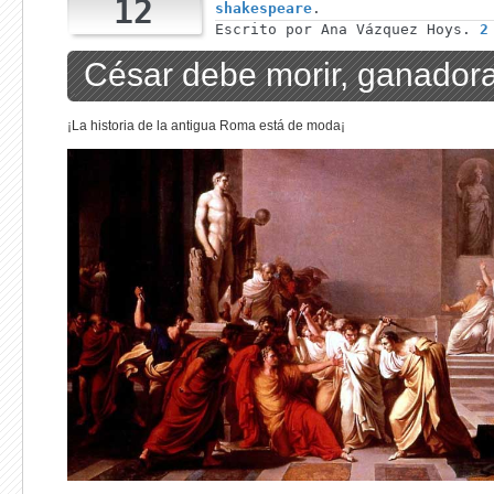
12
shakespeare
.
Escrito por Ana Vázquez Hoys.
2
César debe morir, ganadora
¡La historia de la antigua Roma está de moda¡