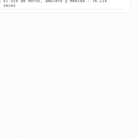
El Ojo de Horus, amuleto y medida
- 76.214
veces