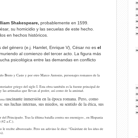
lliam Shakespeare
,
probablemente en 1599.
ésar, su homicidio y las secuelas de este hecho.
os en hechos históricos.
s del género (e.j. Hamlet, Enrique V), César no es
el
muriendo al comienzo del tercer acto. La figura más
a lucha psicológica entre las demandas en conflicto
 lado Bruto y Casio y por otro Marco Antonio, personajes romanos de la
storiador griego del siglo I. Esta obra también es la fuente principal de
n y las artimañas que llevan al poder, así como de la amistad.
ascinante inmersión en la época romana. Pero, como
una f
: sus luchas internas, sus miedos, su sentido de la ética, sus
 del Principado. Tras la última batalla contra sus enemigos , en Hispania
(42 a.C.).
o le recibe alborozado. Pero un adivino le dice: “Guárdate de los idus de
s).