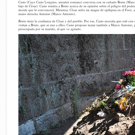
Casio (Cayo Casio Longino, senador romano) conversa con su cuñado Bruto (Marco J
hijo de César). Casio sondea a Bruto acerca de su opinión sobre el peligro del pode
decide que lo convencerá. Mientras, César sufre un ataque de epilepsia en el Foro,
mano derecha Antonio (Marco Antonio).
Bruto tiene la confianza de César y del pueblo. Por eso, Casio necesita que esté co
visitan a Bruto, que se une a ellos. Casio propone matar también a Marco Antonio, p
preocupada por su marido, al que ve agitado.