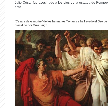
Julio César fue asesinado a los pies de la estatua de Pompeyo
éste.
“Cesare deve morire” de los hermanos Taviani se ha llevado el Oso de O
presidido por Mike Leigh.