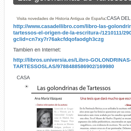
:CASA DEL 
Visita novedades de Historia Antigua de España
http://www.casadellibro.com/libro-las-golondri
tartessos-el-origen-de-la-escritura-/1210111/2
gclid=cn7xy7r76akcfdqofaodgh3czg
Tambien en Internet:
http://libros.universia.es/Libro-GOLONDRINAS
TARTESSOSLAS/9788488586902/169980
CASA