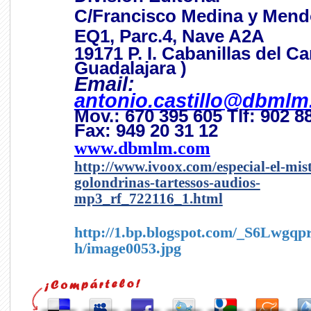
C/Francisco Medina y Mend
EQ1, Parc.4, Nave A2A
19171 P. I. Cabanillas del C
Guadalajara )
Email:
antonio.castillo@dbml
Mov.: 670 395 605 Tlf: 902 8
Fax: 949 20 31 12
www.dbmlm.com
http://www.ivoox.com/especial-el-mist
golondrinas-tartessos-audios-
mp3_rf_722116_1.html
http://1.bp.blogspot.com/_S6Lw
h/image0053.jpg