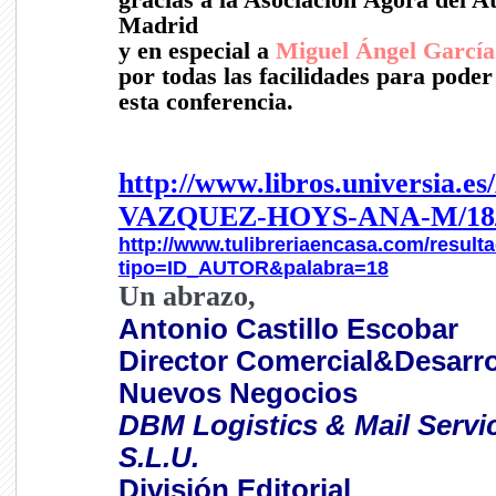
Madrid
y en especial a
Miguel Ángel García
por todas las facilidades para pode
esta conferencia.
http://www.libros.universia.es
VAZQUEZ-HOYS-ANA-M/18
http://www.tulibreriaencasa.com/result
tipo=ID_AUTOR&palabra=18
Un abrazo,
Antonio Castillo Escobar
Director Comercial&Desarro
Nuevos Negocios
DBM Logistics & Mail Servi
S.L.U.
División Editorial