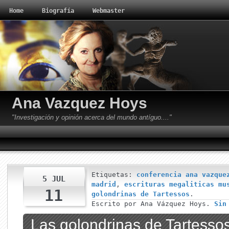
Home
Biografía
Webmaster
Ana Vazquez Hoys
"Investigación y opinión acerca del mundo antíguo...."
Etiquetas:
conferencia ana vazque
5 JUL
madrid
,
escrituras megaliticas mu
11
golondrinas de Tartessos
.
Escrito por Ana Vázquez Hoys.
Sin
Las golondrinas de Tartesso