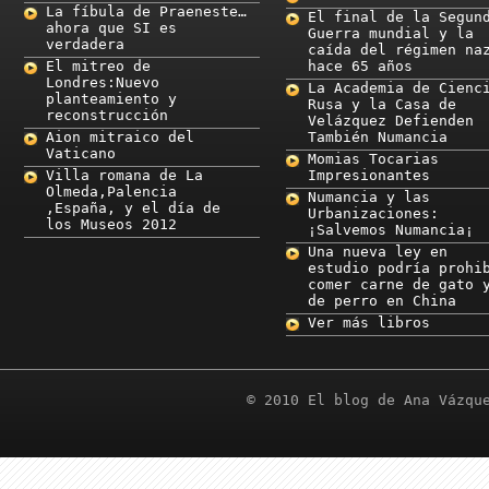
La fíbula de Praeneste…
El final de la Segun
ahora que SI es
Guerra mundial y la
verdadera
caída del régimen na
El mitreo de
hace 65 años
Londres:Nuevo
La Academia de Cienc
planteamiento y
Rusa y la Casa de
reconstrucción
Velázquez Defienden
Aion mitraico del
También Numancia
Vaticano
Momias Tocarias
Villa romana de La
Impresionantes
Olmeda,Palencia
Numancia y las
,España, y el día de
Urbanizaciones:
los Museos 2012
¡Salvemos Numancia¡
Una nueva ley en
estudio podría prohi
comer carne de gato 
de perro en China
Ver más libros
© 2010 El blog de Ana Vázqu