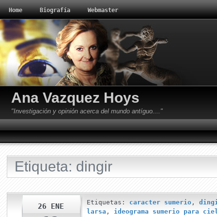
Home
Biografía
Webmaster
Ana Vazquez Hoys
"Investigación y opinión acerca del mundo antíguo...."
Etiqueta: dingir
Etiquetas:
caracter sumerio
,
ding
26 ENE
larsa
,
ideograma sumerio para cie