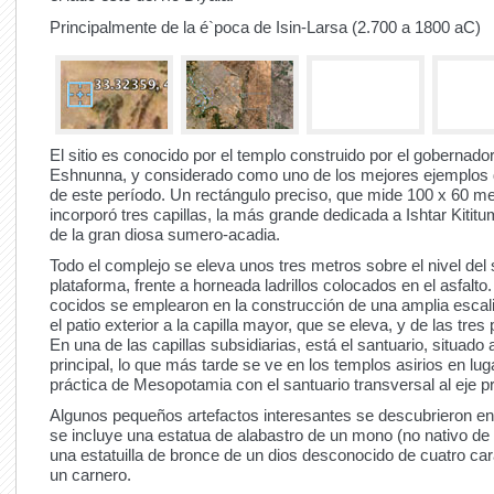
Principalmente de la é`poca de Isin-Larsa (2.700 a 1800 aC)
El sitio es conocido por el templo construido por el gobernado
Eshnunna, y considerado como uno de los mejores ejemplos d
de este período.
Un rectángulo preciso, que mide 100 x 60 me
incorporó tres capillas, la más grande dedicada a Ishtar Kititu
de la gran diosa sumero-acadia.
Todo el complejo se eleva unos tres metros sobre el nivel del
plataforma, frente a horneada ladrillos colocados en el asfalto
cocidos se emplearon en la construcción de una amplia escal
el patio exterior a la capilla mayor, que se eleva, y de las tres
En una de las capillas subsidiarias, está el santuario, situado a
principal, lo que más tarde se ve en los templos asirios en luga
práctica de Mesopotamia con el santuario transversal al eje pr
Algunos pequeños artefactos interesantes se descubrieron en é
se incluye una estatua de alabastro de un mono (no nativo d
una estatuilla de bronce de un dios desconocido de cuatro car
un carnero.