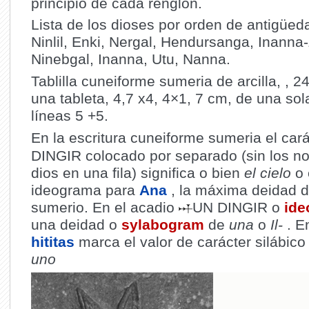
principio de cada renglón.
Lista de los dioses por orden de antigüeda
Ninlil, Enki, Nergal, Hendursanga, Inann
Ninebgal, Inanna, Utu, Nanna.
Tablilla cuneiforme sumeria de arcilla, , 
una tableta, 4,7 x4, 4×1, 7 cm, de una so
líneas 5 +5.
En la escritura cuneiforme sumeria el car
DINGIR colocado por separado (sin los n
dios en una fila) significa o bien
el cielo
o 
ideograma para
Ana
, la máxima deidad d
sumerio.
En el acadio
UN DINGIR o
ide
una deidad o
sylabogram
de
una
o
Il-
. En
hititas
marca el valor de carácter silábic
uno