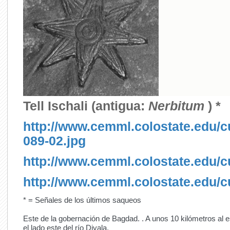
Tell Ischali (antigua:
Nerbitum
) *
http://www.cemml.colostate.edu/cu
089-02.jpg
http://www.cemml.colostate.edu/cu
http://www.cemml.colostate.edu/cu
* = Señales de los últimos saqueos
Este de la gobernación de Bagdad.
. A unos 10 kilómetros al 
el lado este del río Diyala.